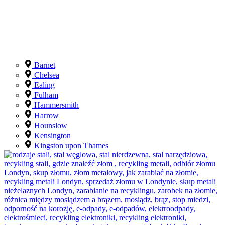
Obszary odbioru
Barnet
Chelsea
Ealing
Fulham
Hammersmith
Harrow
Hounslow
Kensington
Kingston upon Thames