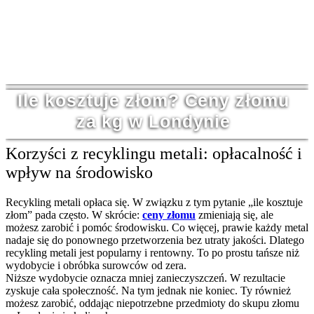
07435 124 566
Ile kosztuje złom? Ceny złomu
za kg w Londynie
Korzyści z recyklingu metali: opłacalność i
wpływ na środowisko
Recykling metali opłaca się. W związku z tym pytanie „ile kosztuje
złom” pada często. W skrócie:
ceny złomu
zmieniają się, ale
możesz zarobić i pomóc środowisku. Co więcej, prawie każdy metal
nadaje się do ponownego przetworzenia bez utraty jakości. Dlatego
recykling metali jest popularny i rentowny. To po prostu tańsze niż
wydobycie i obróbka surowców od zera.
Niższe wydobycie oznacza mniej zanieczyszczeń. W rezultacie
zyskuje cała społeczność. Na tym jednak nie koniec. Ty również
możesz zarobić, oddając niepotrzebne przedmioty do skupu złomu