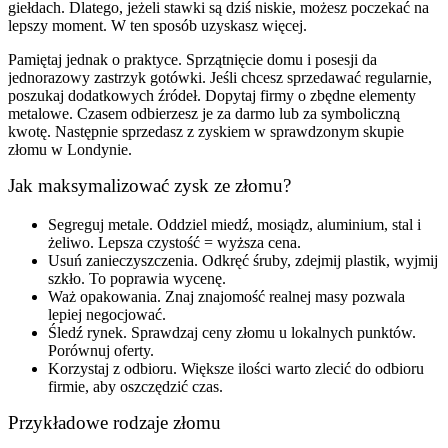
giełdach. Dlatego, jeżeli stawki są dziś niskie, możesz poczekać na
lepszy moment. W ten sposób uzyskasz więcej.
Pamiętaj jednak o praktyce. Sprzątnięcie domu i posesji da
jednorazowy zastrzyk gotówki. Jeśli chcesz sprzedawać regularnie,
poszukaj dodatkowych źródeł. Dopytaj firmy o zbędne elementy
metalowe. Czasem odbierzesz je za darmo lub za symboliczną
kwotę. Następnie sprzedasz z zyskiem w sprawdzonym skupie
złomu w Londynie.
Jak maksymalizować zysk ze złomu?
Segreguj metale. Oddziel miedź, mosiądz, aluminium, stal i
żeliwo. Lepsza czystość = wyższa cena.
Usuń zanieczyszczenia. Odkręć śruby, zdejmij plastik, wyjmij
szkło. To poprawia wycenę.
Waż opakowania. Znaj znajomość realnej masy pozwala
lepiej negocjować.
Śledź rynek. Sprawdzaj ceny złomu u lokalnych punktów.
Porównuj oferty.
Korzystaj z odbioru. Większe ilości warto zlecić do odbioru
firmie, aby oszczędzić czas.
Przykładowe rodzaje złomu