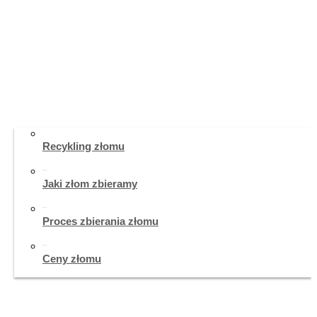
O Nas
Skup Złomu
Recykling złomu
Jaki złom zbieramy
Proces zbierania złomu
Ceny złomu
Cennik